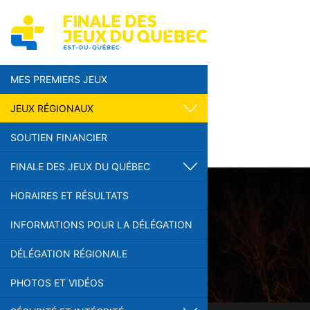
MES PREMIERS JEUX
JEUX RÉGIONAUX
SOUTIEN FINANCIER
FINALE DES JEUX DU QUÉBEC
HORAIRES ET RÉSULTATS
INFORMATIONS POUR LA DÉLÉGATION
DÉLÉGATION RÉGIONALE
PHOTOS ET VIDÉOS