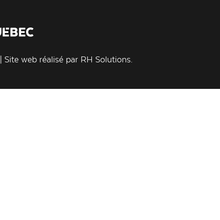
 Site web réalisé par
RH Solutions
.