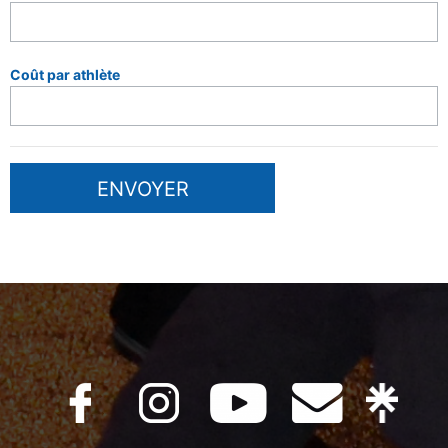
Coût par athlète
ENVOYER